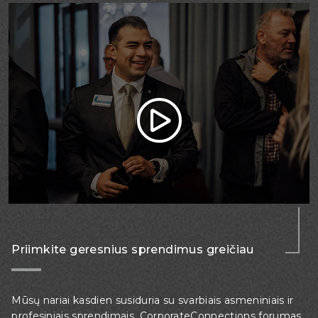
Priimkite geresnius sprendimus greičiau
Mūsų nariai kasdien susiduria su svarbiais asmeniniais ir
profesiniais sprendimais. CorporateConnections forumas