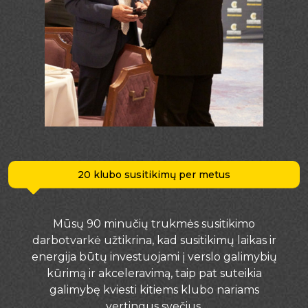
20 klubo susitikimų per metus
Mūsų 90 minučių trukmės susitikimo
darbotvarkė užtikrina, kad susitikimų laikas ir
energija būtų investuojami į verslo galimybių
kūrimą ir akceleravimą, taip pat suteikia
galimybę kviesti kitiems klubo nariams
vertingus svečius.