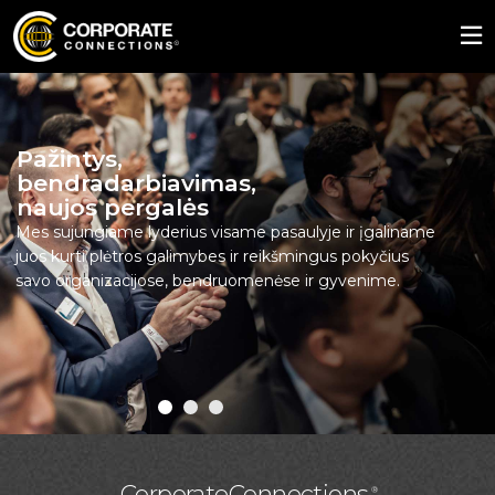
Pažintys,
bendradarbiavimas,
naujos pergalės
Mes sujungiame lyderius visame pasaulyje ir įgaliname
juos kurti plėtros galimybes ir reikšmingus pokyčius
savo organizacijose, bendruomenėse ir gyvenime.
CorporateConnections
®