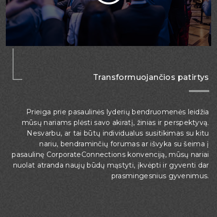
Transformuojančios patirtys
Prieiga prie pasaulinės lyderių bendruomenės leidžia
mūsų nariams plėsti savo akiratį, žinias ir perspektyvą.
Nesvarbu, ar tai būtų individualus susitikimas su kitu
nariu, bendraminčių forumas ar išvyka su šeima į
pasaulinę CorporateConnections konvenciją, mūsų nariai
nuolat atranda naujų būdų mąstyti, įkvėpti ir gyventi dar
prasmingesnius gyvenimus.