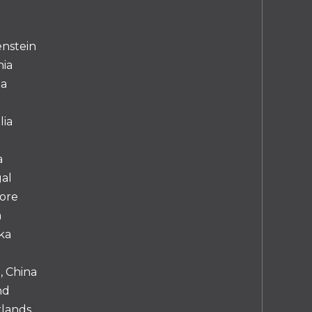
enstein
nia
ia
o
ia
a
al
ore
a
nka
, China
nd
lands