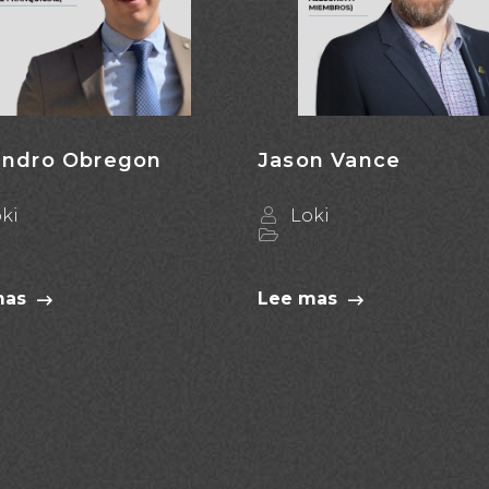
andro Obregon
Jason Vance
ki
Loki
mas
Lee mas