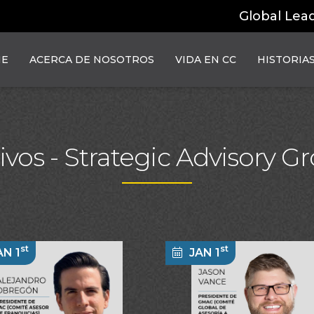
Global Lea
E
ACERCA DE NOSOTROS
VIDA EN CC
HISTORIA
ivos -
Strategic Advisory G
st
st
AN 1
JAN 1