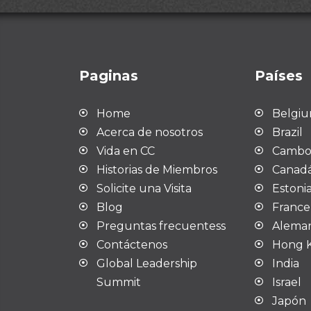
Paginas
Países
Home
Belgi
Acerca de nosotros
Brazil
Vida en CC
Cambo
Historias de Miembros
Canad
Solicite una Visita
Estoni
Blog
France
Preguntas frecuentes
s
Aleman
Contáctenos
Hong K
Global Leadership
India
Summit
Israel
Japón