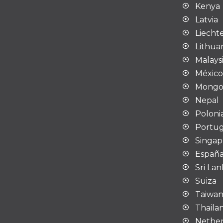
Kenya
Latvia
Liecht
Lithua
Malays
Méxic
Mongol
Nepal
Poloni
Portug
Singap
Españ
Sri La
Suiza
Taiwan
Thaila
Nether