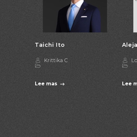
Taichi Ito
Alej
Krittika C
Lo
Lee mas
Lee 