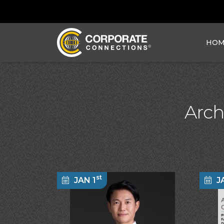
HOM
Arch
st
JAN 1
J