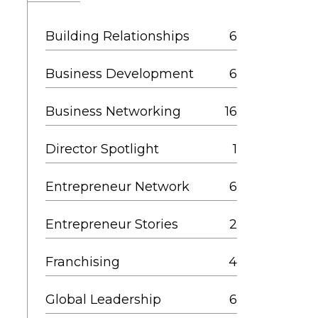
Building Relationships
6
Business Development
6
Business Networking
16
Director Spotlight
1
Entrepreneur Network
6
Entrepreneur Stories
2
Franchising
4
Global Leadership
6