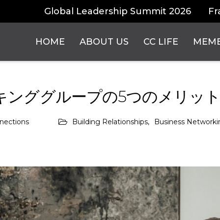
Global Leadership Summit 2026
Fr
HOME
ABOUT US
CC LIFE
MEMB
キンググループの5つのメリッ
nections
Building Relationships,
Business Networki