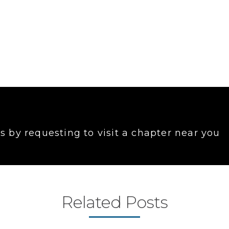
 by requesting to visit a chapter near you
Related Posts