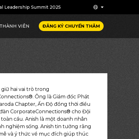
al Leadership Summit 2025
 THÀNH VIÊN
ĐĂNG KÝ CHUYẾN THĂM
giữ hai vai trò trong
onnections®. Ông là Giám đốc Phát
Baroda Chapter, Ấn Độ đồng thời điều
đàn CorporateConnections® cho Đội
 toàn cầu. Anish là một doanh nhân
nh nghiệm sống. Anish tin tưởng rằng
ê và ý thức về mục đích giúp thúc