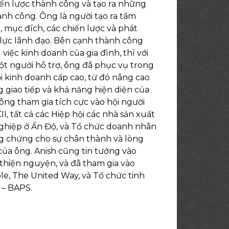
iến lược thành công và tạo ra những
ành công. Ông là người tạo ra tầm
rị, mục đích, các chiến lược và phát
 lực lãnh đạo. Bên cạnh thành công
việc kinh doanh của gia đình, thì với
một người hỗ trợ, ông đã phục vụ trong
ội kinh doanh cấp cao, từ đó nâng cao
g giao tiếp và khả năng hiện diện của
ông tham gia tích cực vào hội người
II, tất cả các Hiệp hội các nhà sản xuất
ghiệp ở Ấn Độ, và Tổ chức doanh nhân
g chứng cho sự chân thành và lòng
của ông. Anish cũng tin tưởng vào
thiện nguyện, và đã tham gia vào
e, The United Way, và Tổ chức tinh
 – BAPS.