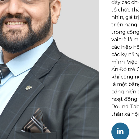
đẩy các ch
tổ chức th
nhìn, giá t
triển năng
trong công 
vai trò là 
các hiệp h
các kỹ năn
mình. Việc 
Ấn Độ trẻ C
khí công n
là một bằn
cống hiến 
hoạt động 
Round Tabl
thần xã hội