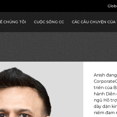
Glob
Ề CHÚNG TÔI
CUỘC SỐNG CC
CÁC CÂU CHUYỆN CỦA
Anish đang 
CorporateC
triển của 
hành Diễn 
ngũ Hỗ trợ
dày dặn ki
niềm đam m